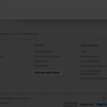
utschland ab 150 € Warenwert.
Service
Über Quantis
Zahlungsarten
AGB
tem
Versand und Kosten
Widerrufsrecht
Lieferzeiten
Kontakt/E-Mail
Newsletter
Datenschutzerkläru
Zur Echtheit der
Vertrag widerrufen
Bewertungen
Anbieterinfos/Impr
 Geschäftsbedingungen
.
Sie 
ntis.de