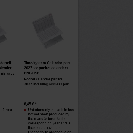
erteil
Time/system Calendar part
alender
2027 for pocket calendars
ENGLISH
 für
2027
Pocket calendar part for
2027
including address part.
8,45
€ *
ieferbar.
Unfortunately this article has
not yet been produced by
the manufacturer for the
corresponding year and is
therefore unavailable.
Please try to order on later