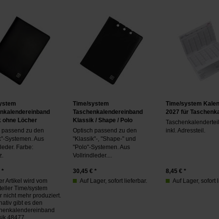
ystem
Time/system
Time/system Kalend
nkalendereinband
Taschenkalendereinband
2027 für Taschenk
k ohne Löcher
Klassik / Shape / Polo
Taschenkalenderteil
h passend zu den
Optisch passend zu den
inkl. Adressteil.
k"-Systemen. Aus
"Klassik"-, "Shape-" und
dleder. Farbe:
"Polo"-Systemen. Aus
z.
Vollrindleder....
 *
30,45
€ *
8,45
€ *
r Artikel wird vom
Auf Lager, sofort lieferbar.
Auf Lager, sofort l
teller Time/system
r nicht mehr produziert.
nativ gibt es den
henkalendereinband
sik 48477.