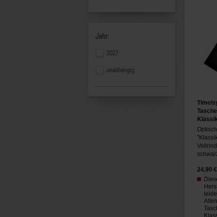
Jahr:
2027
unabhängig
Time/s
Tasche
Klassi
Optisc
"Klassi
Vollrin
schwar
24,90
€
Diese
Hers
leide
Alter
Tasc
Klas