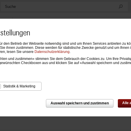
Suche
nstellungen
ür den Betrieb der Webseite notwendig sind und um Ihnen Services anbieten zu k
ndarien
Formblätter & Einlagen
Notizen, Mappen & Sonstiges
ie ihnen zustimmen. Diese werden für statistische Zwecke genutzt und um Ihnen 
ren, lesen Sie unsere
Datenschutzerklärung
.
wählen und zustimmen» stimmen Sie dem Gebrauch der Cookies zu. Um Ihre Privats
›
Taschen- und Tischkalender
›
Weitere Taschen- und Tischkalender
gewünschten Checkboxen aus und klicken Sie auf «Auswahl speichern und zusti
ere Taschen- und Tischkalender
Statistik & Marketing
Alle
Auswahl speichern und zustimmen
kte