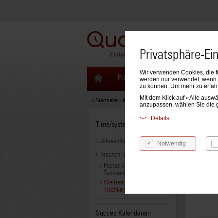
Privatsphäre-Ei
Wir verwenden Cookies, die f
Ringbücher & Zeitplaner
Kale
werden nur verwendet, wenn S
zu können. Um mehr zu erfah
Mit dem Klick auf «Alle aus
›
Startseite
›
Kalendarien
›
Time/system Kalendarien
anzupassen, wählen Sie die 
Details
Time/system Kalendarien
Weit
Jahresinhalte
Notwendig
Taschen- und Tischkalender
Pocket Vogue
Taschenkalender
Produ
Weitere Taschen- und
Tischkalender
Succes Kalendarien