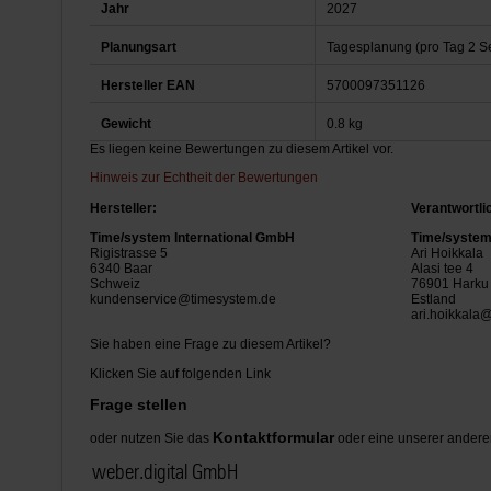
Jahr
2027
Planungsart
Tagesplanung (pro Tag 2 Se
Hersteller EAN
5700097351126
Gewicht
0.8 kg
Es liegen keine Bewertungen zu diesem Artikel vor.
Hinweis zur Echtheit der Bewertungen
Hersteller:
Verantwortli
Time/system International GmbH
Time/system 
Rigistrasse 5
Ari Hoikkala
6340 Baar
Alasi tee 4
Schweiz
76901 Harku
kundenservice@timesystem.de
Estland
ari.hoikkala
Sie haben eine Frage zu diesem Artikel?
Klicken Sie auf folgenden Link
Frage stellen
Kontaktformular
oder nutzen Sie das
oder eine unserer andere
weber.digital GmbH