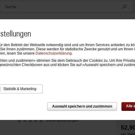
Suche
nstellungen
ür den Betrieb der Webseite notwendig sind und um Ihnen Services anbieten zu k
ndarien
Formblätter & Einlagen
Notizen, Mappen & Sonstiges
ie ihnen zustimmen. Diese werden für statistische Zwecke genutzt und um Ihnen 
ren, lesen Sie unsere
Datenschutzerklärung
.
wählen und zustimmen» stimmen Sie dem Gebrauch der Cookies zu. Um Ihre Privats
Zur Über
Zeitplaner
›
Jahresinhalte
gewünschten Checkboxen aus und klicken Sie auf «Auswahl speichern und zusti
hresinhalt 2027 Tagesplanung
Statistik & Marketing
Alle
Auswahl speichern und zustimmen
Keine Bewertungen
52,9
inkl. MwSt