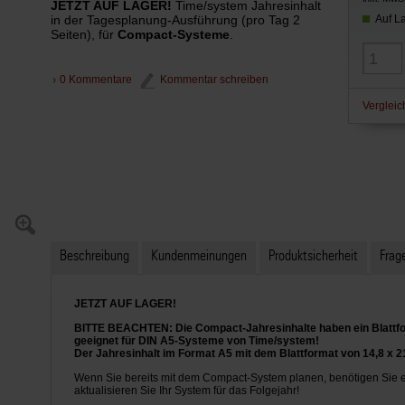
JETZT AUF LAGER!
Time/system Jahresinhalt
in der Tagesplanung-Ausführung (pro Tag 2
Auf La
Seiten), für
Compact-Systeme
.
0 Kommentare
Kommentar schreiben
Vergleic
Beschreibung
Kundenmeinungen
Produktsicherheit
Frage
JETZT AUF LAGER!
BITTE BEACHTEN: Die Compact-Jahresinhalte haben ein Blattfor
geeignet für DIN A5-Systeme von Time/system!
Der Jahresinhalt im Format A5 mit dem Blattformat von
14,8 x 2
Wenn Sie bereits mit dem Compact-System planen, benötigen Sie ei
aktualisieren Sie Ihr System für das Folgejahr!