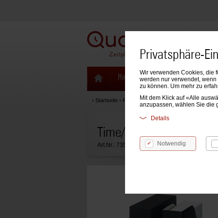
Privatsphäre-Ei
Wir verwenden Cookies, die f
Ringbücher & Zeitplaner
Kale
werden nur verwendet, wenn S
zu können. Um mehr zu erfah
Mit dem Klick auf «Alle aus
›
Startseite
›
Ringbücher & Zeitplaner
›
Ringbücher & 
anzupassen, wählen Sie die 
Details
Time/system Compact Ja
Notwendig
Art.Nr.:
735112