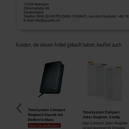
72336 Balingen
Zollernstraße 49
Deutschland
Telefon 0800-QUANTIS (0800-7826847), aus dem Ausland: +49 7
E-Mail
info@quantis.de
Kunden, die diesen Artikel gekauft haben, kauften auch
Time/system Compact
Time/system Compact
Ringbuch Klassik mit
Joker-Register, 3-teilig
Reißverschluss
Das Compact Joker-Register
ist gut geeignet für Projekte