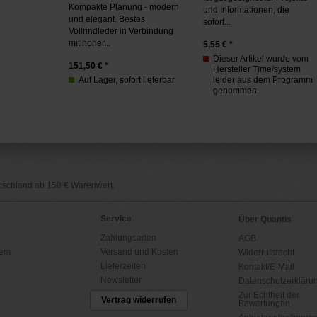
Kompakte Planung - modern
und Informationen, die
und elegant. Bestes
sofort...
Vollrindleder in Verbindung
mit hoher...
5,55
€ *
Dieser Artikel wurde vom
151,50
€ *
Hersteller Time/system
Auf Lager, sofort lieferbar.
leider aus dem Programm
genommen.
utschland ab 150 € Warenwert.
Service
Über Quantis
Zahlungsarten
AGB
tem
Versand und Kosten
Widerrufsrecht
Lieferzeiten
Kontakt/E-Mail
Newsletter
Datenschutzerkläru
Zur Echtheit der
Vertrag widerrufen
Bewertungen