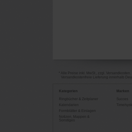
* Alle Preise inkl. MwSt., zzgl. Versandkosten.
Versandkostenfreie Lieferung innerhalb De
Kategorien
Marken
Ringbücher & Zeitplaner
Succes
Kalendarien
Time/sys
Formblätter & Einlagen
Notizen, Mappen &
Sonstiges