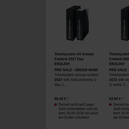
Time/system A5 Annual
Time/syste
Content 2027 Day
Content 20
ENGLISH
ENGLISH
PRE-SALE - ORDER NOW!
PRE-SALE 
Time/system annual content
Time/system
2027
with daily planning (1
2021
with we
day, 2...
(1 week, 2...
66,40
€ *
52,90
€ *
Derzeit nicht auf Lager.
Derzeit ni
Jetzt vorbestellen und ab
Jetzt vorb
dem 30.09.2026 als einer
dem 30.09
der Ersten erhalten!
der Ersten