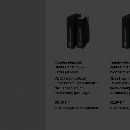
Time/system A5
Time/syste
Jahresinhalt 2027
Jahresinhal
Tagesplanung
Wochenpla
JETZT AUF LAGER!
JETZT AUF
Time/system Jahresinhalt in
Time/system 
der Tagesplanung-
der Wochen
Ausführung (pro Tag 2...
Ausführung (
66,40
€ *
52,90
€ *
Auf Lager, sofort lieferbar.
Auf Lager, 