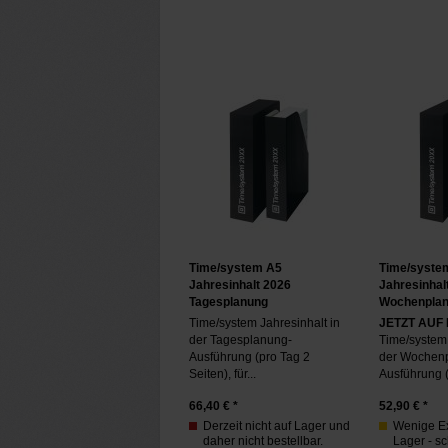
Time/system A5
Time/syste
Jahresinhalt 2026
Jahresinhal
Tagesplanung
Wochenpla
Time/system Jahresinhalt in
JETZT AUF
der Tagesplanung-
Time/system 
Ausführung (pro Tag 2
der Wochen
Seiten), für...
Ausführung (
66,40
€ *
52,90
€ *
Derzeit nicht auf Lager und
Wenige E
daher nicht bestellbar.
Lager - sc