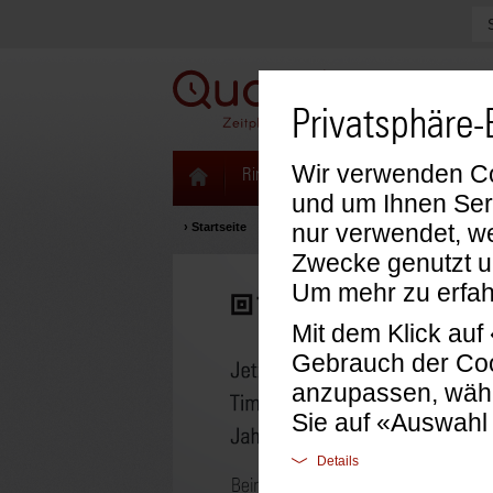
Privatsphäre-
Wir verwenden Coo
Ringbücher & Zeitplaner
Kalenda
und um Ihnen Ser
nur verwendet, we
›
Startseite
Zwecke genutzt u
Um mehr zu erfah
Mit dem Klick au
Gebrauch der Coo
anzupassen, wähl
Sie auf «Auswahl
Details