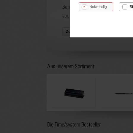
Notwendig
St
Zum Angebot
Aus unserem Sortiment
Die Time/system Bestseller