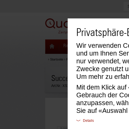
Privatsphäre-
Wir verwenden Coo
Ringbücher & Zeitplaner
Kalenda
und um Ihnen Ser
nur verwendet, we
›
Startseite
›
Formblätter & Einlagen
›
Succes Einlagen
›
F
Zwecke genutzt u
Um mehr zu erfah
Succes Jahresplaner-Lepor
Mit dem Klick au
Art.Nr.:
XS159.27
Gebrauch der Coo
anzupassen, wähl
Sie auf «Auswahl
Details