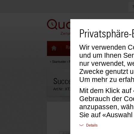
Privatsphäre-
Wir verwenden Coo
Ringbücher & Zeitplaner
Kalenda
und um Ihnen Ser
nur verwendet, we
›
Startseite
›
Formblätter & Einlagen
›
Succes Einlagen
›
F
Zwecke genutzt u
Um mehr zu erfah
Succes Jahresplaner-Lepor
Mit dem Klick au
Art.Nr.:
XT159.27
Gebrauch der Coo
anzupassen, wähl
Sie auf «Auswahl
Details