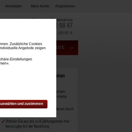
Anmelden
Mein Konto
Registrieren
Kostenloser Kundenservice
0800 - 782 68 47
Aus dem Ausland:
+49 7433 - 260 80 18
önnen. Zusätzliche Cookies
Mein Warenkorb (0) 0,00 €
individuelle Angebote zeigen
phäre-Einstellungen
mmen».
Ihre Vorteile bei Quantis auf einen
Blick
Das gesamte Sortiment an
Time/system
Zeitplaner
, Kalendarien und
Jahresinhalte
bzw. Einlagen
 auswählen und zustimmen
Abrundung der
Timesystem
Kalendarien durch
edle
Ringbücher
aus echtem Leder
Wählen Sie aus bis zu 8 Zahlungsarten Ihre
bevorzugte Art der Bezahlung