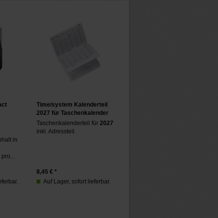
ct
Time/system Kalenderteil
2027 für Taschenkalender
Taschenkalenderteil für
2027
inkl. Adressteil.
halt in
pro...
8,45
€ *
eferbar.
Auf Lager, sofort lieferbar.