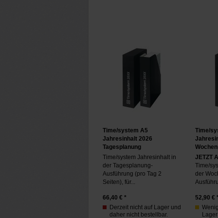
Time/system A5
Time/sy
Jahresinhalt 2026
Jahresi
Tagesplanung
Wochen
Time/system Jahresinhalt in
JETZT 
der Tagesplanung-
Time/sys
Ausführung (pro Tag 2
der Woc
Seiten), für...
Ausführu
66,40
€ *
52,90
€ 
Derzeit nicht auf Lager und
Wenig
daher nicht bestellbar.
Lager 