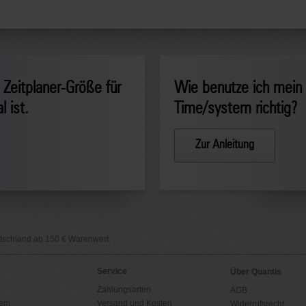
 Zeitplaner-Größe für
Wie benutze ich mein
 ist.
Time/system richtig?
Zur Anleitung
utschland ab 150 € Warenwert.
Service
Über Quantis
Zahlungsarten
AGB
tem
Versand und Kosten
Widerrufsrecht