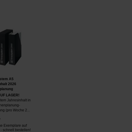
stem A5
nhalt 2026
planung
AUF LAGER!
tem Jahresinhalt in
henplanung-
ng (pro Woche 2...
*
e Exemplare auf
- schnell bestellen!