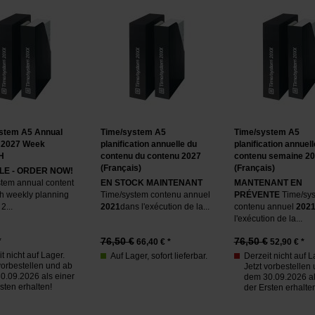
stem A5 Annual
Time/system A5
Time/system A5
 2027 Week
planification annuelle du
planification annuell
H
contenu du contenu 2027
contenu semaine 2
(Français)
(Français)
LE - ORDER NOW!
tem annual content
EN STOCK MAINTENANT
MANTENANT EN
h weekly planning
Time/system contenu annuel
PRÉVENTE
Time/sy
2...
2021
dans l'exécution de la...
contenu annuel
202
l'exécution de la...
76,50 €
76,50 €
*
66,40
€ *
52,90
€ *
t nicht auf Lager.
Auf Lager, sofort lieferbar.
Derzeit nicht auf L
vorbestellen und ab
Jetzt vorbestellen
0.09.2026 als einer
dem 30.09.2026 al
sten erhalten!
der Ersten erhalte