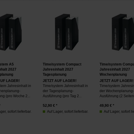
stem A5
Time/system Compact
Time/system Compa
nhalt 2027
Jahresinhalt 2027
Jahresinhalt 2027
planung
Tagesplanung
Wochenplanung
AUF LAGER!
JETZT AUF LAGER!
JETZT AUF LAGER!
tem Jahresinhalt in
Time/system Jahresinhalt in
Time/system Jahresin
henplanung-
der Tagesplanung-
der Wochenplanung-
ng (pro Woche 2...
Ausführung (pro Tag 2...
Ausführung (2 Seiten 
*
52,90
€ *
49,90
€ *
ger, sofort lieferbar.
Auf Lager, sofort lieferbar.
Auf Lager, sofort li