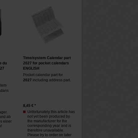
Time/system Calendar part
e du
2027 for pocket calendars
027
ENGLISH
Pocket calendar part for
2027
including address part.
stem
1
dans
8,45
€ *
Unfortunately this article has
ager.
not yet been produced by
 und ab
the manufacturer for the
s einer
corresponding year and is
n!
therefore unavailable.
Please try to order on later