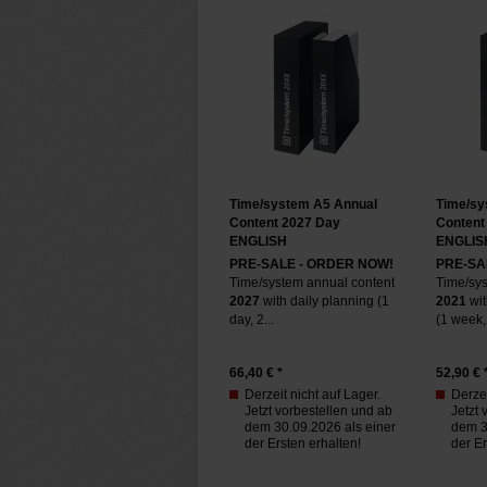
Time/system A5 Annual
Time/sy
Content 2027 Day
Content
ENGLISH
ENGLIS
PRE-SALE - ORDER NOW!
PRE-SA
Time/system annual content
Time/sys
2027
with daily planning (1
2021
wit
day, 2...
(1 week, 
66,40
€ *
52,90
€ 
Derzeit nicht auf Lager.
Derzei
Jetzt vorbestellen und ab
Jetzt 
dem 30.09.2026 als einer
dem 3
der Ersten erhalten!
der Er