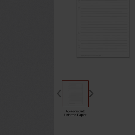
A5-Formblatt
Liniertes Papier