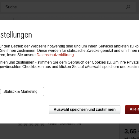
Suche
nstellungen
ür den Betrieb der Webseite notwendig sind und um Ihnen Services anbieten zu k
ndarien
Formblätter & Einlagen
Notizen, Mappen & Sonstiges
ie ihnen zustimmen. Diese werden für statistische Zwecke genutzt und um Ihnen 
ren, lesen Sie unsere
Datenschutzerklärung
.
wählen und zustimmen» stimmen Sie dem Gebrauch der Cookies zu. Um Ihre Privats
Zur Über
nlagen
›
Formblätter
›
Formblätter A5 Business
gewünschten Checkboxen aus und klicken Sie auf «Auswahl speichern und zusti
t Liniertes Papier
Statistik & Marketing
Alle
Auswahl speichern und zustimmen
Keine Bewertungen
3,65 
inkl. MwSt