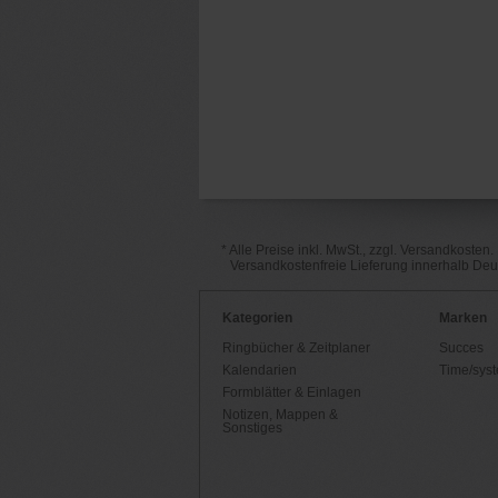
* Alle Preise inkl. MwSt., zzgl. Versandkosten.
Versandkostenfreie Lieferung innerhalb De
Kategorien
Marken
Ringbücher & Zeitplaner
Succes
Kalendarien
Time/sys
Formblätter & Einlagen
Notizen, Mappen &
Sonstiges