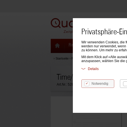
Privatsphäre-Ei
Wir verwenden Cookies, die f
Ringbücher & Zeitplaner
Kale
werden nur verwendet, wenn S
zu können. Um mehr zu erfah
Mit dem Klick auf «Alle aus
›
Startseite
›
Formblätter & Einlagen
›
Time/system Ei
anzupassen, wählen Sie die 
Details
Time/system A5 Formblat
Notwendig
Art.Nr.:
52857