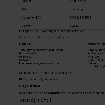
Format
A5 Business
Jahr
unabhängig
Hersteller EAN
5709323528578
Gewicht
0.16 kg
Es liegen keine Bewertungen zu diesem Artikel vor.
Hinweis zur Echtheit der Bewertungen
Hersteller:
Verantwortli
Time/system International GmbH
Time/system 
Rigistrasse 5
Ari Hoikkala
6340 Baar
Alasi tee 4
Schweiz
76901 Harku
kundenservice@timesystem.de
Estland
ari.hoikkala
Sie haben eine Frage zu diesem Artikel?
Klicken Sie auf folgenden Link
Frage stellen
Kontaktformular
oder nutzen Sie das
oder eine unserer andere
weber.digital GmbH