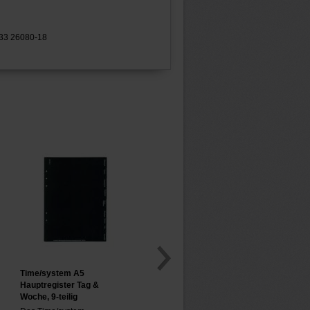
433 26080-18
Time/system A5
Hauptregister Tag &
Woche, 9-teilig