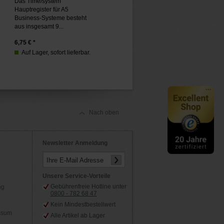
Das Time/system
Hauptregister für A5
Business-Systeme besteht
aus insgesamt 9...
6,75
€ *
Auf Lager, sofort lieferbar.
Nach oben
Newsletter Anmeldung
Ihre E-Mail Adresse
Unsere Service-Vorteile
Gebührenfreie Hotline unter
ng
0800 - 782 68 47
Kein Mindestbestellwert
essum
Alle Artikel ab Lager