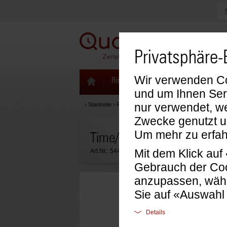
Privatsphäre-
Wir verwenden Coo
Ringbücher & Zeitplaner
Kalenda
und um Ihnen Ser
nur verwendet, we
›
Startseite
›
Formblätter & Einlagen
›
Time/system Einlag
Zwecke genutzt u
Um mehr zu erfah
Time/system Compact Form
Mit dem Klick au
Art.Nr.:
54407
Gebrauch der Coo
anzupassen, wähl
Sie auf «Auswahl
Details