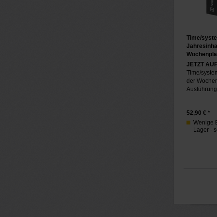
Time/syst
Jahresinha
Wochenpla
JETZT AU
Time/system
der Woche
Ausführung 
52,90
€ *
Wenige 
Lager - s