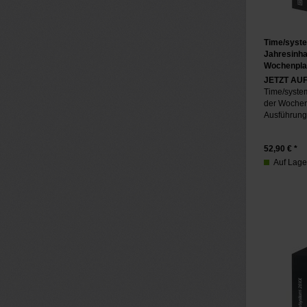
Time/syst
Jahresinha
Wochenpla
JETZT AU
Time/system
der Woche
Ausführung 
52,90
€ *
Auf Lager,