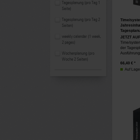
Tagesplanung (pro Tag 1
Seite)
Tagesplanung (pro Tag 2
Time/syst
Jahresinha
Seiten)
Tagesplan
weekly calendar (1 week,
JETZT AU
2 pages)
Time/system
der Tagesp
Ausführung 
Wochenplanung (pro
Woche 2 Seiten)
66,40
€ *
Auf Lager,