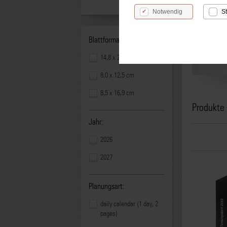
Notwendig
St
Blattformat:
Jahresi
14,8 x 21,0 cm
8,0 x 12,5 cm
8,5 x 16,9 cm
Produkte
Jahr:
2026
2027
Planungsart:
daily calendar (1 day, 2
pages)