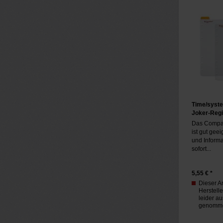
Time/syst
Joker-Regis
Das Compac
ist gut geei
und Informa
sofort...
5,55
€ *
Dieser A
Herstell
leider a
genomm