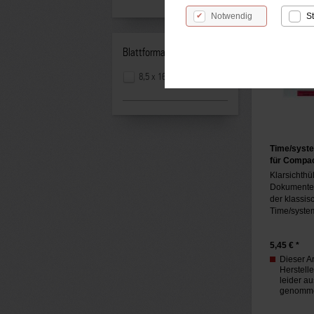
Notwendig
St
Blattformat:
8,5 x 16,9 cm
Time/syste
für Compa
Klarsichthü
Dokumente 
der klassis
Time/system
5,45
€ *
Dieser A
Herstell
leider a
genomm