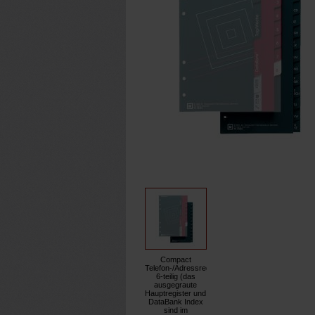
Compact
Telefon-/Adressregister,
6-teilig (das
ausgegraute
Hauptregister und
DataBank Index
sind im