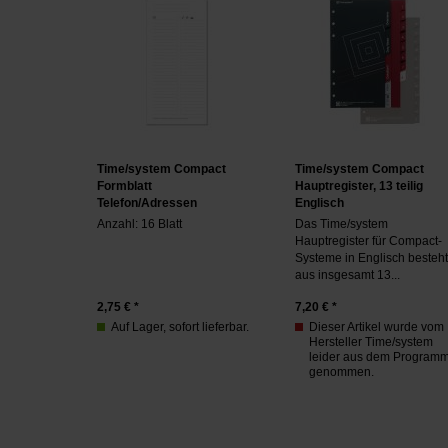
Time/system Compact
Time/system Compact
Formblatt
Hauptregister, 13 teilig
Telefon/Adressen
Englisch
Anzahl: 16 Blatt
Das Time/system
Hauptregister für Compact-
Systeme in Englisch besteht
aus insgesamt 13...
2,75
€ *
7,20
€ *
Auf Lager, sofort lieferbar.
Dieser Artikel wurde vom
Hersteller Time/system
leider aus dem Program
genommen.