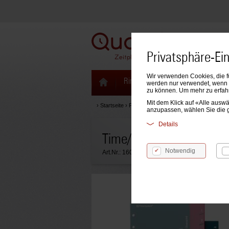
Privatsphäre-Ei
Wir verwenden Cookies, die f
Ringbücher & Zeitplaner
Kale
werden nur verwendet, wenn S
zu können. Um mehr zu erfah
Mit dem Klick auf «Alle aus
›
Startseite
›
Formblätter & Einlagen
›
Time/system Ei
anzupassen, wählen Sie die 
Details
Time/system Compact Tel
Notwendig
Art.Nr.:
16077