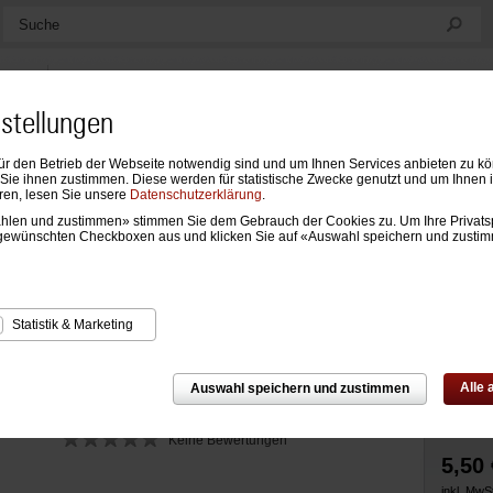
Suche
nstellungen
ür den Betrieb der Webseite notwendig sind und um Ihnen Services anbieten zu k
ndarien
Formblätter & Einlagen
Notizen, Mappen & Sonstiges
ie ihnen zustimmen. Diese werden für statistische Zwecke genutzt und um Ihnen 
ren, lesen Sie unsere
Datenschutzerklärung
.
wählen und zustimmen» stimmen Sie dem Gebrauch der Cookies zu. Um Ihre Privats
Zur Über
nlagen
›
Register und Hüllen
›
Register & Klarsichthüllen Compact
gewünschten Checkboxen aus und klicken Sie auf «Auswahl speichern und zusti
efon-/Adressregister, 6-teilig
Statistik & Marketing
Alle
Auswahl speichern und zustimmen
Keine Bewertungen
5,50 
inkl. MwSt