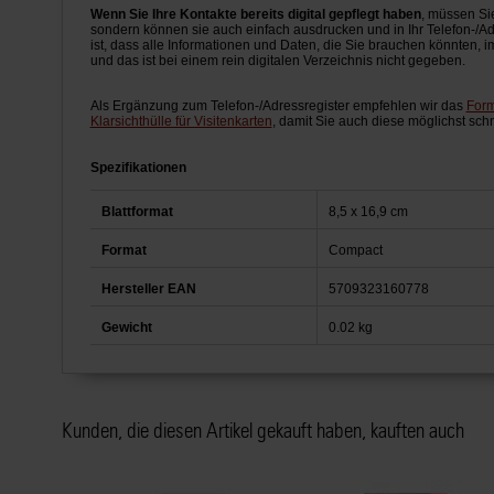
Wenn Sie Ihre Kontakte bereits digital gepflegt haben
, müssen Si
sondern können sie auch einfach ausdrucken und in Ihr Telefon-/Ad
ist, dass alle Informationen und Daten, die Sie brauchen könnten, i
und das ist bei einem rein digitalen Verzeichnis nicht gegeben.
Als Ergänzung zum Telefon-/Adressregister empfehlen wir das
Form
Klarsichthülle für Visitenkarten
, damit Sie auch diese möglichst sch
Spezifikationen
Blattformat
8,5 x 16,9 cm
Format
Compact
Hersteller EAN
5709323160778
Gewicht
0.02 kg
Kunden, die diesen Artikel gekauft haben, kauften auch