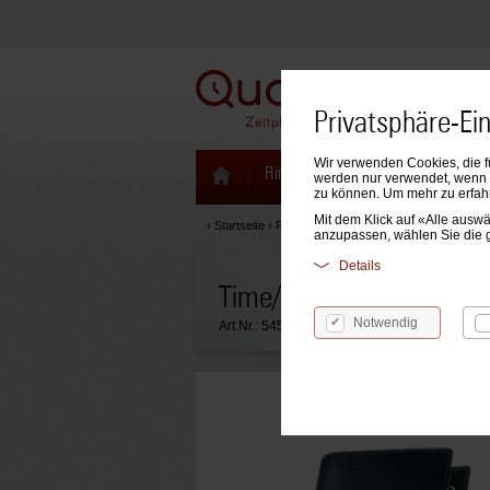
Privatsphäre-Ei
Wir verwenden Cookies, die f
Ringbücher & Zeitplaner
Kale
werden nur verwendet, wenn S
zu können. Um mehr zu erfah
Mit dem Klick auf «Alle aus
›
Startseite
›
Ringbücher & Zeitplaner
›
Ringbücher & 
anzupassen, wählen Sie die 
Details
Time/system Compact Ri
Notwendig
Art.Nr.:
54532