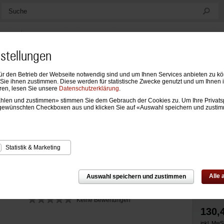
Suche
nstellungen
ür den Betrieb der Webseite notwendig sind und um Ihnen Services anbieten zu k
ndarien
Formblätter & Einlagen
Notizen, Mappen & Sonstiges
ie ihnen zustimmen. Diese werden für statistische Zwecke genutzt und um Ihnen 
ren, lesen Sie unsere
Datenschutzerklärung
.
wählen und zustimmen» stimmen Sie dem Gebrauch der Cookies zu. Um Ihre Privats
Zur Über
Zeitplaner
›
Ringbücher (ohne Inhalt)
›
Ringbücher Compact
gewünschten Checkboxen aus und klicken Sie auf «Auswahl speichern und zusti
ngbuch Klassik
Statistik & Marketing
Alle
Auswahl speichern und zustimmen
Keine Bewertungen
130,
inkl. MwSt