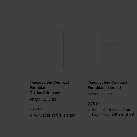
Time/system Compact
Time/system Compact
Formblatt
Formblatt Index 1-8
Telefon/Adressen
Anzahl: 5 Blatt
Anzahl: 16 Blatt
2,75
€ *
2,75
€ *
Wenige Exemplare auf
Lager - schnell bestellen!
Auf Lager, sofort lieferbar.