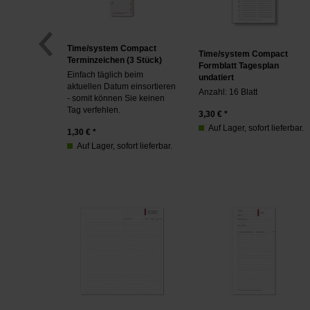
Time/system Compact
Time/system Compact
Terminzeichen (3 Stück)
Formblatt Tagesplan
Einfach täglich beim
undatiert
aktuellen Datum einsortieren
Anzahl: 16 Blatt
- somit können Sie keinen
Tag verfehlen.
3,30
€ *
Auf Lager, sofort lieferbar.
1,30
€ *
Auf Lager, sofort lieferbar.