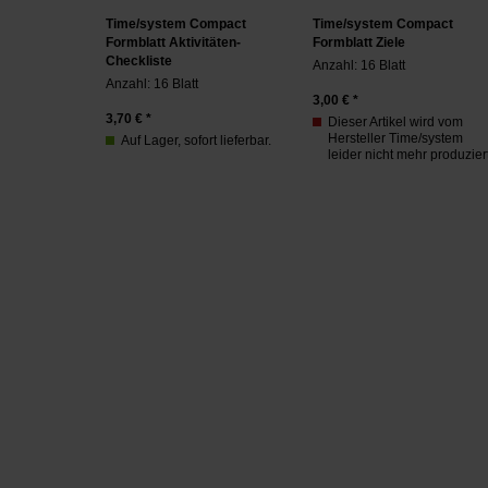
Time/system Compact
Time/system Compact
Formblatt Aktivitäten-
Formblatt Ziele
Checkliste
Anzahl: 16 Blatt
Anzahl: 16 Blatt
3,00
€ *
3,70
€ *
Dieser Artikel wird vom
Hersteller Time/system
Auf Lager, sofort lieferbar.
leider nicht mehr produziert