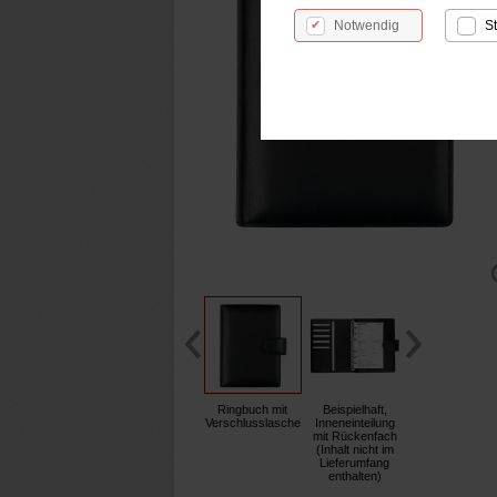
Notwendig
St
Ringbuch mit
Beispielhaft,
Verschlusslasche
Inneneinteilung
mit Rückenfach
(Inhalt nicht im
Lieferumfang
enthalten)