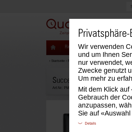
Privatsphäre-
Wir verwenden Coo
Ringbücher & Zeitplaner
Kalenda
und um Ihnen Ser
nur verwendet, we
›
Startseite
›
Ringbücher & Zeitplaner
›
Succes Zeitplaner
Zwecke genutzt u
Um mehr zu erfah
Succes Organizer Nappa s
Mit dem Klick au
Art.Nr.:
PM212N02
Gebrauch der Coo
anzupassen, wähl
Sie auf «Auswahl
Details