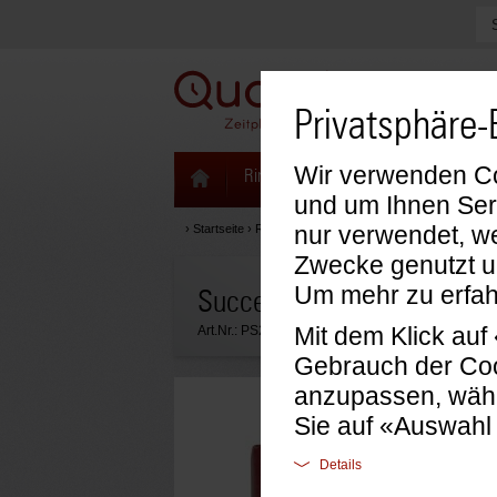
Privatsphäre-
Wir verwenden Coo
Ringbücher & Zeitplaner
Kalenda
und um Ihnen Ser
nur verwendet, we
›
Startseite
›
Ringbücher & Zeitplaner
›
Succes Zeitplaner
Zwecke genutzt u
Um mehr zu erfah
Succes Senior Ringbuch Di
Mit dem Klick au
Art.Nr.:
PS211DL05
Gebrauch der Coo
anzupassen, wähl
Sie auf «Auswahl
Details