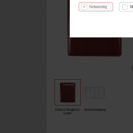
Notwendig
St
Deluxe Ringbuch
Inneneinteilung
Leder