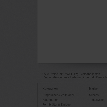
* Alle Preise inkl. MwSt., zzgl. Versandkosten.
Versandkostenfreie Lieferung innerhalb Deutsc
Kategorien
Marken
Ringbücher & Zeitplaner
Succes
Kalendarien
Time/system
Formblätter & Einlagen