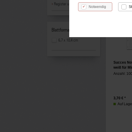
Register und Hüllen
Notwendig
St
Blattformat:
6,7 x 10,4 cm
Succes Not
weiß für M
Anzahl: 100
3,70
€ *
Auf Lager,