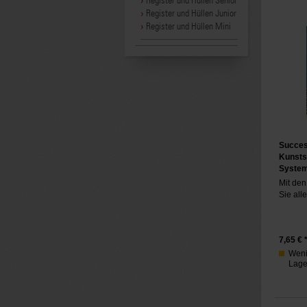
Register und Hüllen Senior
Register und Hüllen Junior
Register und Hüllen Mini
Succes 
Kunstst
Syste
Mit den
Sie alle
7,65
€ 
Weni
Lager