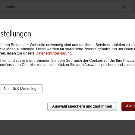
Suche
nstellungen
ür den Betrieb der Webseite notwendig sind und um Ihnen Services anbieten zu k
ndarien
Formblätter & Einlagen
Notizen, Mappen & Sonstiges
ie ihnen zustimmen. Diese werden für statistische Zwecke genutzt und um Ihnen 
ren, lesen Sie unsere
Datenschutzerklärung
.
wählen und zustimmen» stimmen Sie dem Gebrauch der Cookies zu. Um Ihre Privats
n
›
Register und Hüllen
›
Register und Hüllen Standard
gewünschten Checkboxen aus und klicken Sie auf «Auswahl speichern und zusti
ster und Hüllen Standard
Statistik & Marketing
Alle
Auswahl speichern und zustimmen
kte