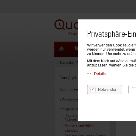
Privatsphäre-Ei
Wir verwenden Cookies, die f
Ringbücher & Zeitplaner
Kale
werden nur verwendet, wenn S
zu können. Um mehr zu erfah
Mit dem Klick auf «Alle aus
›
Startseite
›
Formblätter & Einlagen
›
Succes Einlage
anzupassen, wählen Sie die 
Details
Time/system Einlagen
Regi
Succes Einlagen
Notwendig
Formblätter
Register und Hüllen
Produ
Register und Hüllen A5
Executive
Register und Hüllen
Standard