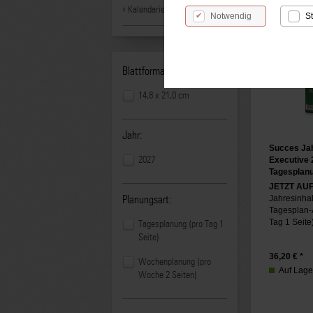
Kalendarien
Notwendig
St
Blattformat:
14,8 x 21,0 cm
Jahr:
Succes Ja
2027
Executive 
Tagesplan
JETZT AU
Jahresinhal
Planungsart:
Tagesplan-
Tag 1 Seite),
Tagesplanung (pro Tag 1
Seite)
36,20
€ *
Wochenplanung (pro
Auf Lager,
Woche 2 Seiten)