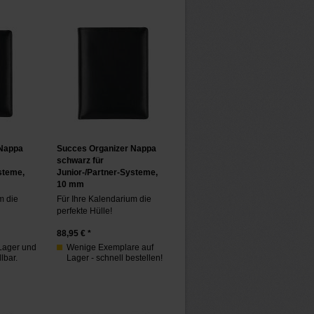
 Nappa
Succes Organizer Nappa
schwarz für
steme,
Junior-/Partner-Systeme,
10 mm
m die
Für Ihre Kalendarium die
perfekte Hülle!
88,95
€ *
 Lager und
Wenige Exemplare auf
lbar.
Lager - schnell bestellen!