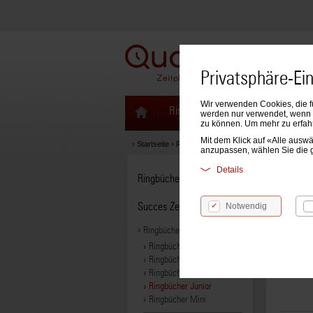
Privatsphäre-Ei
Wir verwenden Cookies, die f
Ringbücher & Zeitplaner
Kale
werden nur verwendet, wenn S
zu können. Um mehr zu erfah
Mit dem Klick auf «Alle aus
›
Startseite
›
Ringbücher & Zeitplaner
›
Succes Zeitpl
anzupassen, wählen Sie die 
Details
Ringbücher & Zeitplaner
Ring
Succes Zeitplaner
Notwendig
Ringbücher (ohne Inhalt)
Ringbücher A5 Executive
Produ
Ringbücher Standard
Ringbücher Senior
Ringbücher Junior
Ringbücher Mini