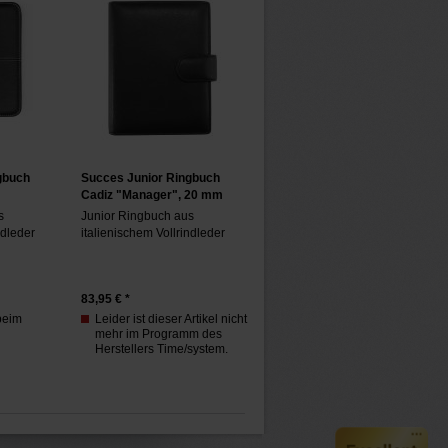
gbuch
Succes Junior Ringbuch
Cadiz "Manager", 20 mm
s
Junior Ringbuch aus
ndleder
italienischem Vollrindleder
83,95
€ *
 beim
Leider ist dieser Artikel nicht
mehr im Programm des
Herstellers Time/system.