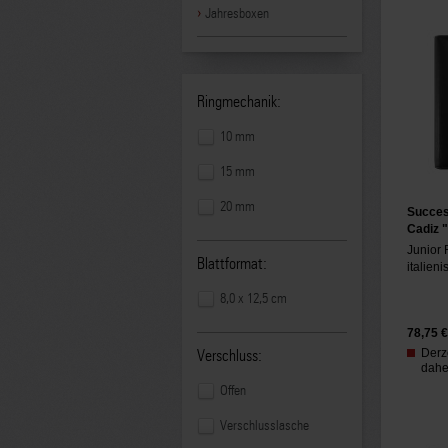
Jahresboxen
Ringmechanik:
10 mm
15 mm
20 mm
Succes
Cadiz 
Junior
Blattformat:
italien
8,0 x 12,5 cm
78,75
€
Derze
Verschluss:
daher
Offen
Verschlusslasche