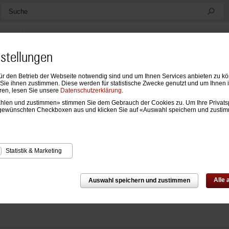
Suche
nstellungen
ür den Betrieb der Webseite notwendig sind und um Ihnen Services anbieten zu k
ndarien
Formblätter & Einlagen
Notizen, Mappen & Sonstiges
ie ihnen zustimmen. Diese werden für statistische Zwecke genutzt und um Ihnen 
ren, lesen Sie unsere
Datenschutzerklärung
.
wählen und zustimmen» stimmen Sie dem Gebrauch der Cookies zu. Um Ihre Privats
aner
›
Ringbücher (ohne Inhalt)
›
Ringbücher Junior
gewünschten Checkboxen aus und klicken Sie auf «Auswahl speichern und zusti
bücher Junior
Statistik & Marketing
Alle
Auswahl speichern und zustimmen
kte