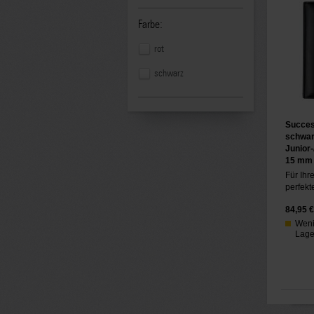
Farbe:
rot
schwarz
Succes
schwar
Junior
15 mm
Für Ihr
perfekt
84,95
€
Weni
Lager