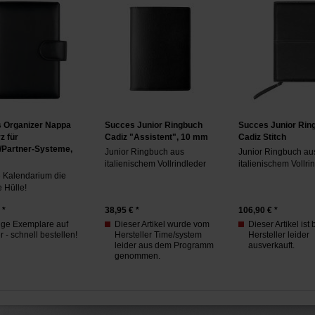
 Organizer Nappa
Succes Junior Ringbuch
Succes Junior Rin
z für
Cadiz "Assistent", 10 mm
Cadiz Stitch
-/Partner-Systeme,
Junior Ringbuch aus
Junior Ringbuch au
italienischem Vollrindleder
italienischem Vollri
e Kalendarium die
e Hülle!
 *
38,95
€ *
106,90
€ *
ge Exemplare auf
Dieser Artikel wurde vom
Dieser Artikel ist
 - schnell bestellen!
Hersteller Time/system
Hersteller leider
leider aus dem Programm
ausverkauft.
genommen.