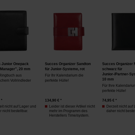
 Junior Onepack
Succes Organizer Sandton
Succes Organizer
"Manager", 20 mm
für Junior-Systeme, rot
schwarz für
Junior-/Partner-Sy
 Ringbuch aus
Für Ihr Kalendarium die
10 mm
ischem Vollrindleder
perfekte Hülle!
Für Ihre Kalendariu
perfekte Hülle!
 *
134,90
€ *
74,95
€ *
it nicht auf Lager und
Leider ist dieser Artikel nicht
Derzeit nicht auf
 nicht bestellbar.
mehr im Programm des
daher nicht bestel
Herstellers Time/system.