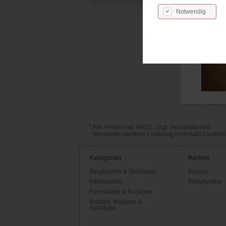
Notwendig
* Alle Preise inkl. MwSt., zzgl. Versandkosten.
Versandkostenfreie Lieferung innerhalb Deutsc
Kategorien
Marken
Ringbücher & Zeitplaner
Succes
Kalendarien
Time/system
Formblätter & Einlagen
Notizen, Mappen &
Sonstiges