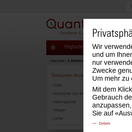
Privatsphä
Wir verwende
Ringbücher & Zeitplaner
Kalenda
und um Ihnen
nur verwende
›
Startseite
›
2. Einleitung Markenshop Time/system
Zwecke genut
Time/system Accessoires
2. Ein
Um mehr zu e
Stifte
Mit dem Klic
Notizbücher und -blöcke
Gebrauch der
Meetingbücher
anzupassen,
Mappen
Sie auf «Aus
Locher
Details