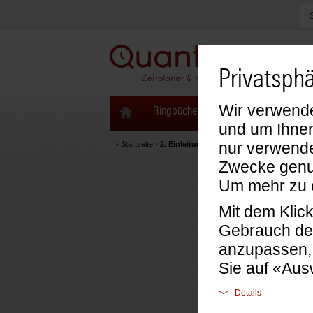
Privatsphä
Wir verwende
Ringbücher & Zeitplaner
Kalenda
und um Ihnen
nur verwende
›
Startseite
›
2. Einleitung Markenshop Time/system
Zwecke genut
2. Ein
Um mehr zu e
Mit dem Klic
Gebrauch der
anzupassen,
Sie auf «Aus
Details