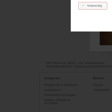
Notwendig
* Alle Preise inkl. MwSt., zzgl. Versandkosten.
Versandkostenfreie Lieferung innerhalb Deutsc
Kategorien
Marken
Ringbücher & Zeitplaner
Succes
Kalendarien
Time/system
Formblätter & Einlagen
Notizen, Mappen &
Sonstiges