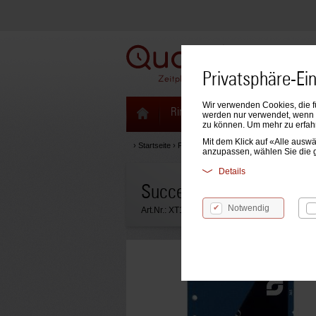
Privatsphäre-Ei
Wir verwenden Cookies, die f
Ringbücher & Zeitplaner
Kale
werden nur verwendet, wenn S
zu können. Um mehr zu erfah
Mit dem Klick auf «Alle aus
›
Startseite
›
Formblätter & Einlagen
›
Succes Einlage
anzupassen, wählen Sie die 
Details
Succes Leitkarten 5 Teil
Notwendig
Art.Nr.:
XT16