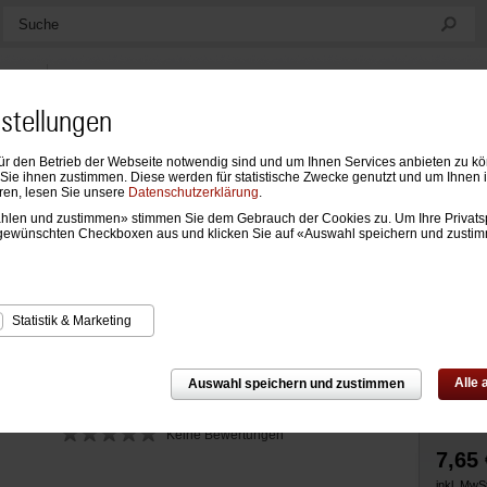
Suche
nstellungen
ür den Betrieb der Webseite notwendig sind und um Ihnen Services anbieten zu k
ndarien
Formblätter & Einlagen
Notizen, Mappen & Sonstiges
ie ihnen zustimmen. Diese werden für statistische Zwecke genutzt und um Ihnen 
ren, lesen Sie unsere
Datenschutzerklärung
.
wählen und zustimmen» stimmen Sie dem Gebrauch der Cookies zu. Um Ihre Privats
n
›
Register und Hüllen
›
Register und Hüllen Standard
gewünschten Checkboxen aus und klicken Sie auf «Auswahl speichern und zusti
e Kunststoff für Standard-Systeme
Statistik & Marketing
Alle
Auswahl speichern und zustimmen
Keine Bewertungen
7,65 
inkl. MwSt