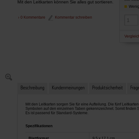
Mit den Leitkarten können Sie alles gut sortieren.
Wenig
0 Kommentare
Kommentar schreiben
Vergleic
Beschreibung
Kundenmeinungen
Produktsicherheit
Frage
Mit den Leitkarten sorgen Sie für eine Aufteilung. Die fünf Leitkarte
Symbolen auf den einzelnen Taben gekennzeichnet. Somit finden S
Es ist passend für Standard-Systeme.
Spezifikationen
Blattformat
9,5 x 17,1 cm