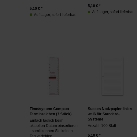
5,10
€ *
5,10
€ *
Auf Lager, sofort lieferbar.
Auf Lager, sofort lieferbar.
Time/system Compact
Succes Notizpapier liniert
Terminzeichen (3 Stück)
weiß für Standard-
Systeme
Einfach täglich beim
aktuellen Datum einsortieren
Anzahl: 100 Blatt
- somit können Sie keinen
5,10
€ *
Tag verfehlen.