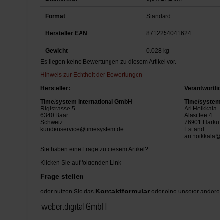
Format
Standard
Hersteller EAN
8712254041624
Gewicht
0.028 kg
Es liegen keine Bewertungen zu diesem Artikel vor.
Hinweis zur Echtheit der Bewertungen
Hersteller:
Verantwortli
Time/system International GmbH
Time/system 
Rigistrasse 5
Ari Hoikkala
6340 Baar
Alasi tee 4
Schweiz
76901 Harku
kundenservice@timesystem.de
Estland
ari.hoikkala
Sie haben eine Frage zu diesem Artikel?
Klicken Sie auf folgenden Link
Frage stellen
Kontaktformular
oder nutzen Sie das
oder eine unserer andere
weber.digital GmbH