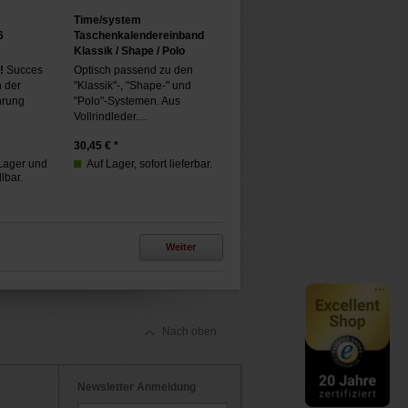
Time/system
6
Taschenkalendereinband
Klassik / Shape / Polo
!
Succes
Optisch passend zu den
 der
"Klassik"-, "Shape-" und
hrung
"Polo"-Systemen. Aus
Vollrindleder....
30,45
€ *
 Lager und
Auf Lager, sofort lieferbar.
lbar.
Weiter
Nach oben
Newsletter Anmeldung