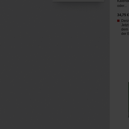
Kalender
oder...
34,75
€
Derze
Jetzt
dem 
der E