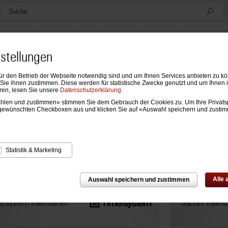
Suche
nstellungen
ür den Betrieb der Webseite notwendig sind und um Ihnen Services anbieten zu k
ndarien
Formblätter & Einlagen
Notizen, Mappen & Sonstiges
ie ihnen zustimmen. Diese werden für statistische Zwecke genutzt und um Ihnen 
ren, lesen Sie unsere
Datenschutzerklärung
.
wählen und zustimmen» stimmen Sie dem Gebrauch der Cookies zu. Um Ihre Privats
gewünschten Checkboxen aus und klicken Sie auf «Auswahl speichern und zusti
ndarien
Statistik & Marketing
Alle
Auswahl speichern und zustimmen
e/system Kalendarien
Succes Kalend