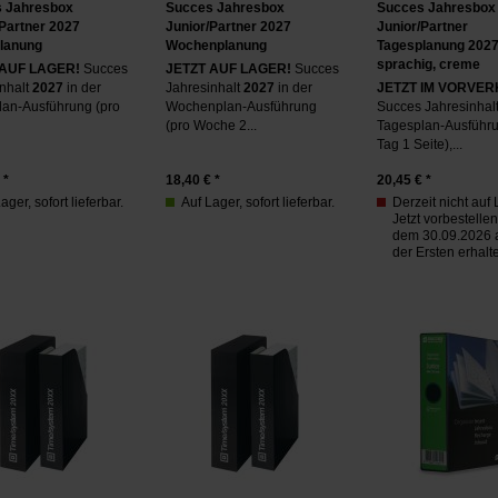
 Jahresbox
Succes Jahresbox
Succes Jahresbox
/Partner 2027
Junior/Partner 2027
Junior/Partner
lanung
Wochenplanung
Tagesplanung 2027,
sprachig, creme
 AUF LAGER!
Succes
JETZT AUF LAGER!
Succes
nhalt
2027
in der
Jahresinhalt
2027
in der
JETZT IM VORVER
lan-Ausführung (pro
Wochenplan-Ausführung
Succes Jahresinhalt
(pro Woche 2...
Tagesplan-Ausführu
Tag 1 Seite),...
 *
18,40
€ *
20,45
€ *
ager, sofort lieferbar.
Auf Lager, sofort lieferbar.
Derzeit nicht auf 
Jetzt vorbestelle
dem 30.09.2026 a
der Ersten erhalt