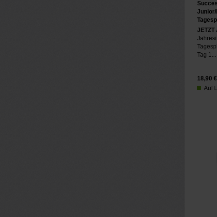
Succes
Junior
Tagesp
JETZT
Jahresi
Tagesp
Tag 1...
18,90
€
Auf L