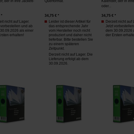
, der in Ihre Jackett-
Querformat.
Kalender, der in Ihre
oder...
 *
34,75
€ *
34,75
€ *
it nicht auf Lager.
Leider ist dieser Artikel für
Derzeit nicht auf 
 vorbestellen und ab
das entsprechende Jahr
Jetzt vorbestelle
30.09.2026 als einer
vom Hersteller noch nicht
dem 30.09.2026 a
rsten erhalten!
produziert und daher nicht
der Ersten erhalt
lieferbar. Bitte bestellen Sie
zu einem späteren
Zeitpunkt.
Derzeit nicht auf Lager. Die
Lieferung erfolgt ab dem
30.09.2026.