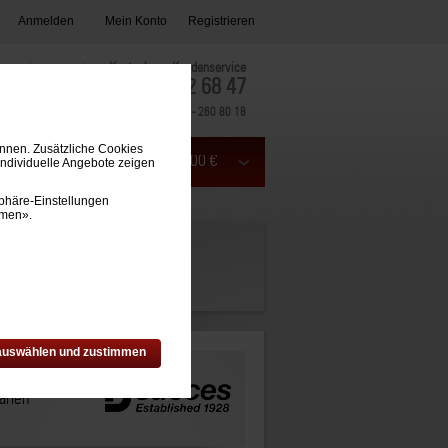
Anmelden
Mein Konto
Registrieren
Kostenloser Kundenservice
0800 - 782 68 47
Aus dem Ausland:
+49 7433 - 260 80 18
önnen. Zusätzliche Cookies
Mein Warenkorb (0) 0,00 €
individuelle Angebote zeigen
phäre-Einstellungen
mmen».
 auswählen und zustimmen
arien