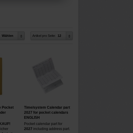
Wählen
Artikel pro Seite:
12
e Pocket
Time/system Calendar part
nder
2027 for pocket calendars
ENGLISH
KAUF!
Pocket calendar part for
icher
2027
including address part.