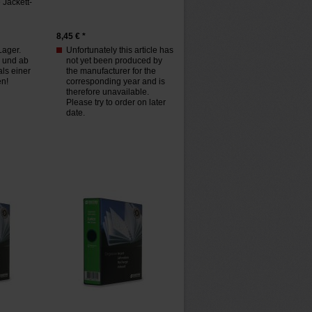
 Jackett-
8,45
€ *
Lager.
Unfortunately this article has
n und ab
not yet been produced by
ls einer
the manufacturer for the
en!
corresponding year and is
therefore unavailable.
Please try to order on later
date.