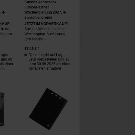
Succes Jahresbox
Junior/Partner
 4-
Wochenplanung 2027, 4-
sprachig, creme
KAUF!
JETZT IM VORVERKAUF!
 in der
Succes Jahresinhalt in der
ng (pro
Wochenplan-Ausführung
(pro Woche 2...
17,45
€ *
Lager.
Derzeit nicht auf Lager.
n und ab
Jetzt vorbestellen und ab
ls einer
dem 30.09.2026 als einer
en!
der Ersten erhalten!