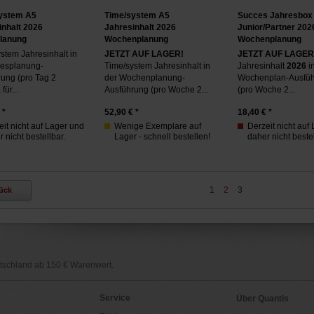
ystem A5
Time/system A5
Succes Jahresbox
inhalt 2026
Jahresinhalt 2026
Junior/Partner 202
lanung
Wochenplanung
Wochenplanung
stem Jahresinhalt in
JETZT AUF LAGER!
JETZT AUF LAGER
gesplanung-
Time/system Jahresinhalt in
Jahresinhalt
2026
in
ung (pro Tag 2
der Wochenplanung-
Wochenplan-Ausfü
für...
Ausführung (pro Woche 2...
(pro Woche 2...
 *
52,90
€ *
18,40
€ *
it nicht auf Lager und
Wenige Exemplare auf
Derzeit nicht auf
 nicht bestellbar.
Lager - schnell bestellen!
daher nicht bestel
1
2
3
ück
utschland ab 150 € Warenwert.
Service
Über Quantis