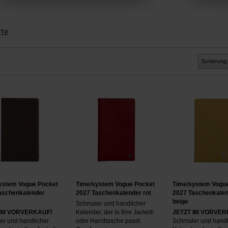
kte
Sortierung:
ystem Vogue Pocket
Time/system Vogue Pocket
Time/system Vogu
aschenkalender
2027 Taschenkalender rot
2027 Taschenkale
beige
Schmaler und handlicher
 IM VORVERKAUF!
Kalender, der in Ihre Jackett-
JETZT IM VORVER
er und handlicher
oder Handtasche passt.
Schmaler und handl