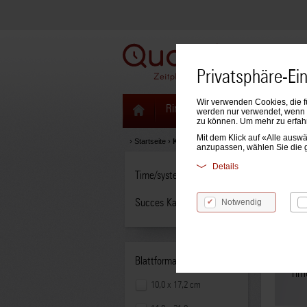
Privatsphäre-Ei
Wir verwenden Cookies, die f
Ringbücher & Zeitplaner
Kale
werden nur verwendet, wenn S
zu können. Um mehr zu erfah
Mit dem Klick auf «Alle aus
›
Startseite
›
Kalendarien
anzupassen, wählen Sie die 
Details
Time/system Kalendarien
Kale
Succes Kalendarien
Notwendig
Blattformat:
Tim
10,0 x 17,2 cm