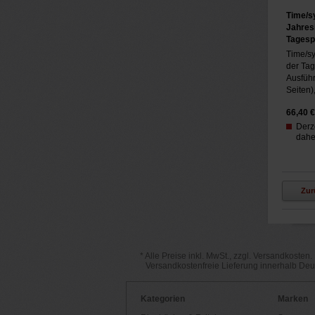
Time/s
Jahres
Tagesp
Time/sy
der Ta
Ausführ
Seiten), 
66,40
€
Derze
daher
Zur
* Alle Preise inkl. MwSt., zzgl. Versandkosten.
Versandkostenfreie Lieferung innerhalb De
Kategorien
Marken