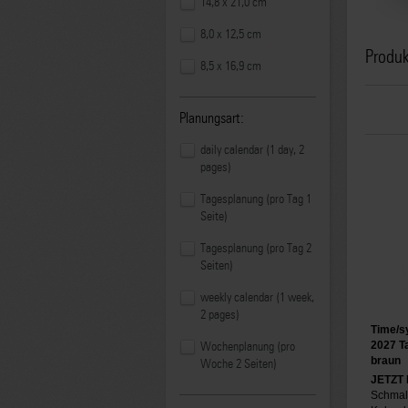
14,8 x 21,0 cm
8,0 x 12,5 cm
Produ
8,5 x 16,9 cm
Planungsart:
daily calendar (1 day, 2
pages)
Tagesplanung (pro Tag 1
Seite)
Tagesplanung (pro Tag 2
Seiten)
weekly calendar (1 week,
2 pages)
Time/s
2027 T
Wochenplanung (pro
braun
Woche 2 Seiten)
JETZT
Schmal