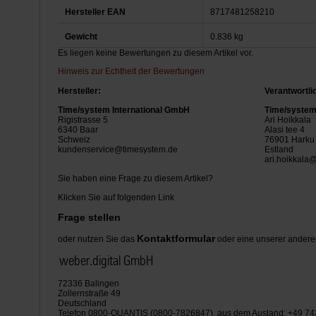
Hersteller EAN
8717481258210
Gewicht
0.836 kg
Es liegen keine Bewertungen zu diesem Artikel vor.
Hinweis zur Echtheit der Bewertungen
Hersteller:
Verantwortli
Time/system International GmbH
Time/system 
Rigistrasse 5
Ari Hoikkala
6340 Baar
Alasi tee 4
Schweiz
76901 Harku
kundenservice@timesystem.de
Estland
ari.hoikkala
Sie haben eine Frage zu diesem Artikel?
Klicken Sie auf folgenden Link
Frage stellen
Kontaktformular
oder nutzen Sie das
oder eine unserer andere
weber.digital GmbH
72336 Balingen
Zollernstraße 49
Deutschland
Telefon 0800-QUANTIS (0800-7826847), aus dem Ausland: +49 7