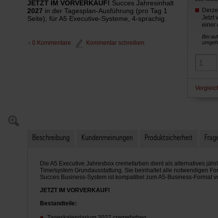
JETZT IM VORVERKAUF!
Succes Jahresinhalt
2027
in der Tagesplan-Ausführung (pro Tag 1
Derzei
Jetzt
Seite), für A5 Executive-Systeme, 4-sprachig.
einer 
Bei au
0 Kommentare
Kommentar schreiben
umgehe
Vergleic
Beschreibung
Kundenmeinungen
Produktsicherheit
Frage
Die A5 Executive Jahresbox cremefarben dient als alternatives jährl
Time/system Grundausstattung. Sie beinhaltet alle notwendigen Fo
Succes Business-System ist kompatibel zum A5-Business-Format v
JETZT IM VORVERKAUF!
Bestandteile:
Tageskalendarium 2027 cremefarben