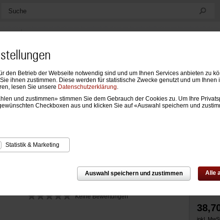
Suche
nstellungen
ür den Betrieb der Webseite notwendig sind und um Ihnen Services anbieten zu k
ndarien
Formblätter & Einlagen
Notizen, Mappen & Sonstiges
ie ihnen zustimmen. Diese werden für statistische Zwecke genutzt und um Ihnen 
ren, lesen Sie unsere
Datenschutzerklärung
.
wählen und zustimmen» stimmen Sie dem Gebrauch der Cookies zu. Um Ihre Privats
resboxen
›
Jahresboxen A5 Executive
gewünschten Checkboxen aus und klicken Sie auf «Auswahl speichern und zusti
ecutive 2027 Tagesplanung Creme (4-sprach
Statistik & Marketing
Alle
Auswahl speichern und zustimmen
Keine Bewertungen
38,7
inkl. MwSt