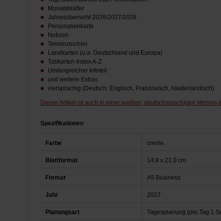
Monatsblätter
Jahresübersicht 2026/2027/2028
Personalienkarte
Notizen
Terminzeichen
Landkarten (u.a. Deutschland und Europa)
Tabkarten-Index A-Z
Umfangreicher Infoteil
und weitere Extras
viersprachig (Deutsch, Englisch, Französisch, Niederländisch)
Dieser Artikel ist auch in einer weißen, deutschsprachigen Version er
Spezifikationen
Farbe
creme
Blattformat
14,8 x 21,0 cm
Format
A5 Business
Jahr
2027
Planungsart
Tagesplanung (pro Tag 1 Se