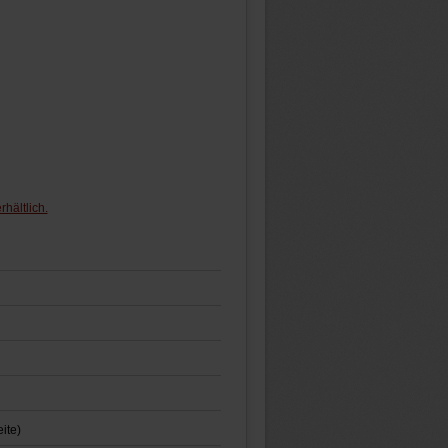
hältlich.
ite)