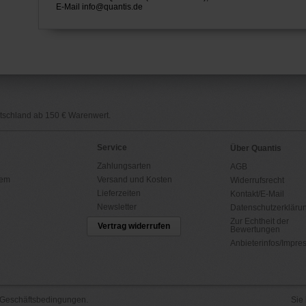
E-Mail
info@quantis.de
utschland ab 150 € Warenwert.
Service
Über Quantis
Zahlungsarten
AGB
tem
Versand und Kosten
Widerrufsrecht
Lieferzeiten
Kontakt/E-Mail
Newsletter
Datenschutzerkläru
Zur Echtheit der
Vertrag widerrufen
Bewertungen
Anbieterinfos/Impr
 Geschäftsbedingungen
.
Sie 