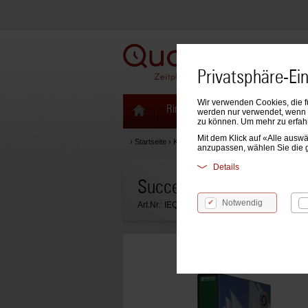
Privatsphäre-Ei
Wir verwenden Cookies, die f
Ringbücher & Zeitplaner
Kale
werden nur verwendet, wenn S
zu können. Um mehr zu erfah
Mit dem Klick auf «Alle aus
›
Startseite
›
Kalendarien
›
Succes Kalendarien
›
Jah
anzupassen, wählen Sie die 
Details
Succes Jahresbox A5 Ex
Notwendig
Art.Nr.:
IEQ1C.27