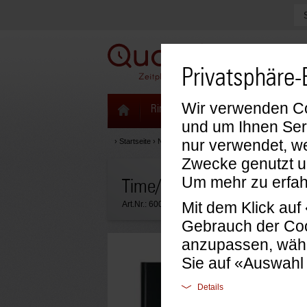
Privatsphäre-
Wir verwenden Coo
Ringbücher & Zeitplaner
Kalenda
und um Ihnen Ser
nur verwendet, we
›
Startseite
›
Notizen, Mappen & Sonstiges
›
Time/system
Zwecke genutzt u
Um mehr zu erfah
Time/system Notizbuch Lin
Mit dem Klick au
Art.Nr.:
60092
Gebrauch der Coo
anzupassen, wähl
Sie auf «Auswahl
Details