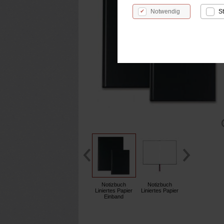
Notwendig
St
Notizbuch
Notizbuch
Liniertes Papier
Liniertes Papier
Einband