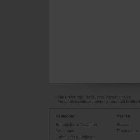
* Alle Preise inkl. MwSt., zzgl. Versandkosten.
Versandkostenfreie Lieferung innerhalb Deutsc
Kategorien
Marken
Ringbücher & Zeitplaner
Succes
Kalendarien
Time/system
Formblätter & Einlagen