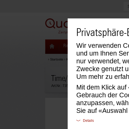
Privatsphäre-
Wir verwenden Coo
Ringbücher & Zeitplaner
Kalenda
und um Ihnen Ser
nur verwendet, we
›
Startseite
›
Kalendarien
›
Time/system Kalendarien
›
Jah
Zwecke genutzt u
Um mehr zu erfah
Time/system Compact Jahr
Mit dem Klick au
Art.Nr.:
735112
Gebrauch der Coo
anzupassen, wähl
Sie auf «Auswahl
Details