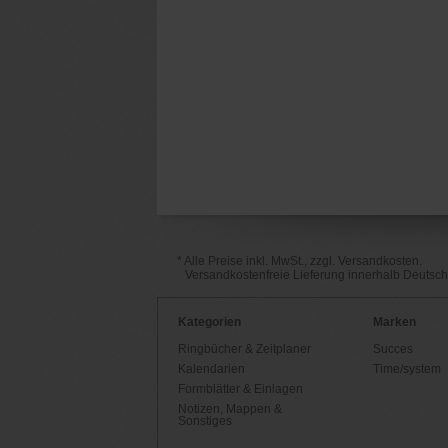
* Alle Preise inkl. MwSt., zzgl. Versandkosten.
Versandkostenfreie Lieferung innerhalb Deutsc
Kategorien
Marken
Ringbücher & Zeitplaner
Succes
Kalendarien
Time/system
Formblätter & Einlagen
Notizen, Mappen &
Sonstiges