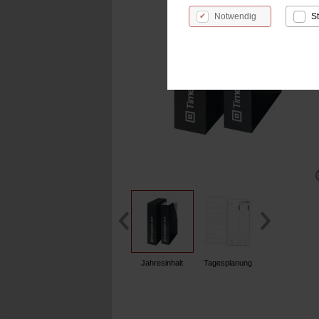
Notwendig
St
Jahresinhalt
Tagesplanung