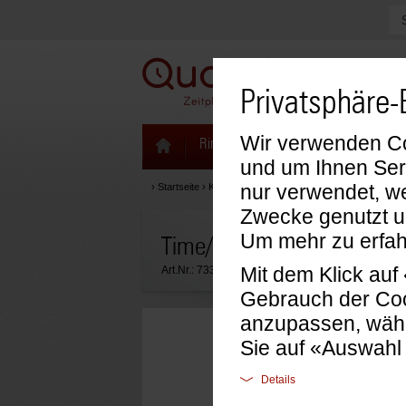
Privatsphäre-
Wir verwenden Coo
Ringbücher & Zeitplaner
Kalenda
und um Ihnen Ser
nur verwendet, we
›
Startseite
›
Kalendarien
›
Time/system Kalendarien
›
Tas
Zwecke genutzt u
Um mehr zu erfah
Time/system Kalenderteil 
Mit dem Klick au
Art.Nr.:
733596
Gebrauch der Coo
anzupassen, wähl
Sie auf «Auswahl
Details