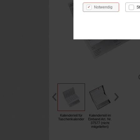
Notwendig
St
Kalenderteil für
Kalenderteil im
Taschenkalender
Einband Art. Nr.
37577 (nicht
mitgeliefert)