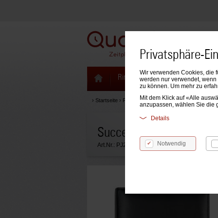
Privatsphäre-Ei
Wir verwenden Cookies, die f
Ringbücher & Zeitplaner
Kale
werden nur verwendet, wenn S
zu können. Um mehr zu erfah
Mit dem Klick auf «Alle aus
›
Startseite
›
Ringbücher & Zeitplaner
›
Succes Zeitp
anzupassen, wählen Sie die 
Details
Succes Organizer Nappa
Notwendig
Art.Nr.:
PJ212N02