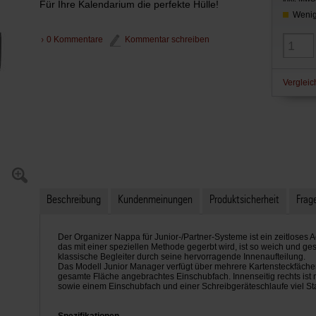
Für Ihre Kalendarium die perfekte Hülle!
Wenig
0 Kommentare
Kommentar schreiben
Vergleic
Beschreibung
Kundenmeinungen
Produktsicherheit
Frage
Der Organizer Nappa für Junior-/Partner-Systeme ist ein zeitloses
das mit einer speziellen Methode gegerbt wird, ist so weich und ge
klassische Begleiter durch seine hervorragende Innenaufteilung.
Das Modell Junior Manager verfügt über mehrere Kartensteckfächer 
gesamte Fläche angebrachtes Einschubfach. Innenseitig rechts ist
sowie einem Einschubfach und einer Schreibgeräteschlaufe viel S