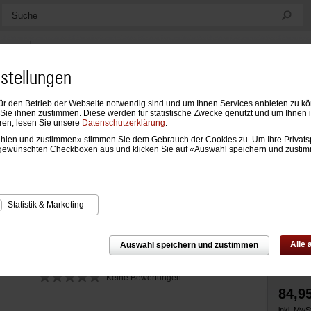
Suche
nstellungen
ür den Betrieb der Webseite notwendig sind und um Ihnen Services anbieten zu k
ndarien
Formblätter & Einlagen
Notizen, Mappen & Sonstiges
ie ihnen zustimmen. Diese werden für statistische Zwecke genutzt und um Ihnen 
ren, lesen Sie unsere
Datenschutzerklärung
.
wählen und zustimmen» stimmen Sie dem Gebrauch der Cookies zu. Um Ihre Privats
Zur Über
laner
gewünschten Checkboxen aus und klicken Sie auf «Auswahl speichern und zusti
 schwarz für Junior-/Partner-Systeme, 15 m
Statistik & Marketing
Alle
Auswahl speichern und zustimmen
Keine Bewertungen
84,9
inkl. MwSt