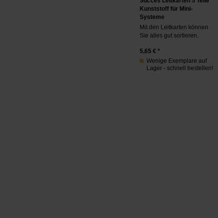
Succes Leitkarten 5 Teile
Kunststoff für Mini-
Systeme
Mit den Leitkarten können
Sie alles gut sortieren.
5,65
€ *
Wenige Exemplare auf
Lager - schnell bestellen!