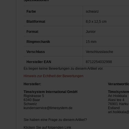
Spezifikationen
Farbe
schwarz
Blattformat
8,0 x 12,5 cm
Format
Junior
Ringmechanik
15 mm
Verschluss
Verschlusslasche
Hersteller EAN
8712254032998
Es liegen keine Bewertungen zu diesem Artikel vor.
Hinweis zur Echtheit der Bewertungen
Hersteller:
Verantwortli
Time/system International GmbH
Time/system 
Rigistrasse 5
Ari Hoikkala
6340 Baar
Alasi tee 4
Schweiz
76901 Harku
kundenservice@timesystem.de
Estland
ari.hoikkala
Sie haben eine Frage zu diesem Artikel?
Klicken Sie auf folgenden Link