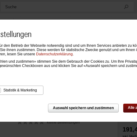
Suche
nstellungen
ür den Betrieb der Webseite notwendig sind und um Ihnen Services anbieten zu k
ndarien
Formblätter & Einlagen
Notizen, Mappen & Sonstiges
ie ihnen zustimmen. Diese werden für statistische Zwecke genutzt und um Ihnen 
ren, lesen Sie unsere
Datenschutzerklärung
.
wählen und zustimmen» stimmen Sie dem Gebrauch der Cookies zu. Um Ihre Privats
Zur Über
gewünschten Checkboxen aus und klicken Sie auf «Auswahl speichern und zusti
h Klassik mit Verschlusslasche, 35 mm
Statistik & Marketing
Alle
Auswahl speichern und zustimmen
Keine Bewertungen
191,
inkl. MwS