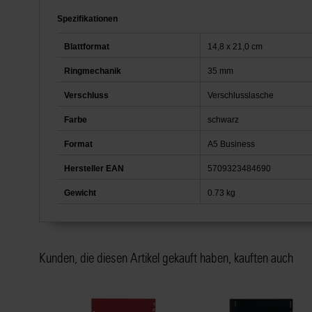
Spezifikationen
Blattformat
14,8 x 21,0 cm
Ringmechanik
35 mm
Verschluss
Verschlusslasche
Farbe
schwarz
Format
A5 Business
Hersteller EAN
5709323484690
Gewicht
0.73 kg
Kunden, die diesen Artikel gekauft haben, kauften auch