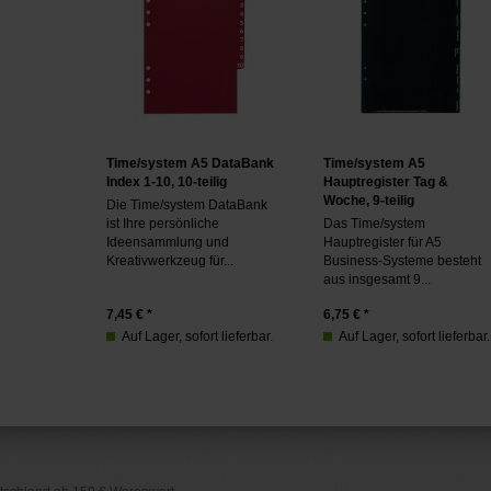
Time/system A5 DataBank
Time/system A5
Index 1-10, 10-teilig
Hauptregister Tag &
Woche, 9-teilig
Die Time/system DataBank
ist Ihre persönliche
Das Time/system
Ideensammlung und
Hauptregister für A5
Kreativwerkzeug für...
Business-Systeme besteht
aus insgesamt 9...
7,45
€ *
6,75
€ *
Auf Lager, sofort lieferbar.
Auf Lager, sofort lieferbar.