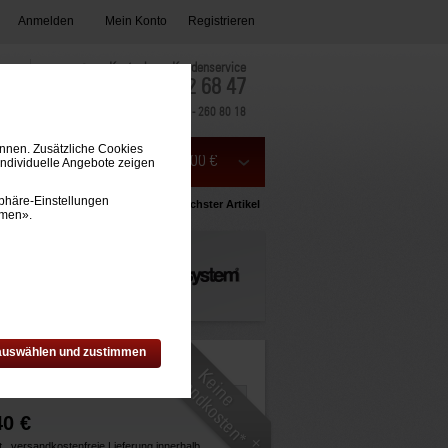
Anmelden
Mein Konto
Registrieren
Kostenloser Kundenservice
0800 - 782 68 47
Aus dem Ausland:
+49 7433 - 260 80 18
önnen. Zusätzliche Cookies
Mein Warenkorb (0) 0,00 €
individuelle Angebote zeigen
phäre-Einstellungen
sicht
‹ Vorheriger Artikel
› Nächster Artikel
mmen».
 auswählen und zustimmen
40 €
t.,
versandkostenfreie Lieferung innerhalb