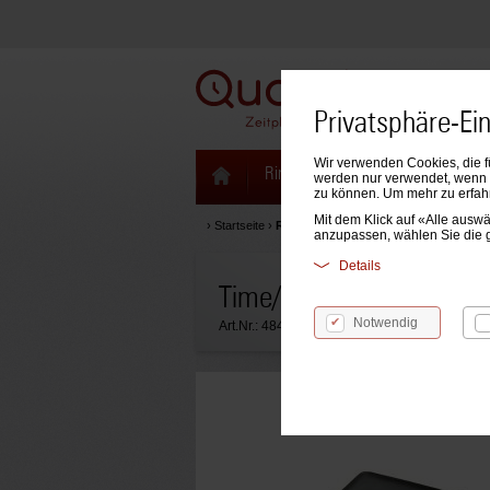
Privatsphäre-Ei
Wir verwenden Cookies, die f
Ringbücher & Zeitplaner
Kale
werden nur verwendet, wenn S
zu können. Um mehr zu erfah
Mit dem Klick auf «Alle aus
›
Startseite
›
Ringbücher & Zeitplaner
anzupassen, wählen Sie die 
Details
Time/system A5 Ringbuc
Notwendig
Art.Nr.:
48469