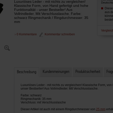
Luxuriöses Leder - mit nichts zu vergleichen!
Deutschl
Klassische Form, von Hand gefertigt und hohe
Dieser
Funktionalität - unser Bestseller! Aus
aus d
Vollrindleder. Mit Verschlusslasche. Farbe:
könne
schwarz Ringmechanik / Ringdurchmesser: 35
beste
mm
Vergleic
0 Kommentare
Kommentar schreiben
Kundenmeinungen
Produktsicherheit
Frag
Beschreibung
Luxuriöses Leder - mit nichts zu vergleichen! Klassische Form, von 
unser Bestseller! Aus Vollrindleder. Mit Verschlusslasche.
Farbe: schwarz
Ringmechanik: 35 mm
Verschluss: mit Verschlusslasche
Dieser Artikel ist auch mit einem Ringdurchmesser von
25 mm
erhäl