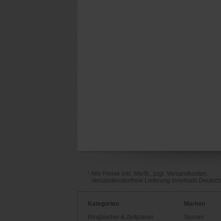
* Alle Preise inkl. MwSt., zzgl. Versandkosten.
Versandkostenfreie Lieferung innerhalb Deutsc
Kategorien
Marken
Ringbücher & Zeitplaner
Succes