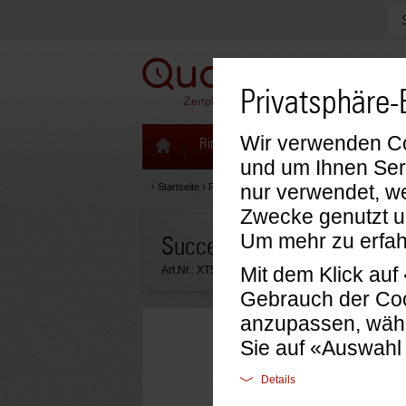
Privatsphäre-
Wir verwenden Coo
Ringbücher & Zeitplaner
Kalenda
und um Ihnen Ser
nur verwendet, we
›
Startseite
›
Formblätter & Einlagen
›
Succes Einlagen
›
F
Zwecke genutzt u
Um mehr zu erfah
Succes Notizpapier blanko
Mit dem Klick au
Art.Nr.:
XT52
Gebrauch der Coo
anzupassen, wähl
Sie auf «Auswahl
Details