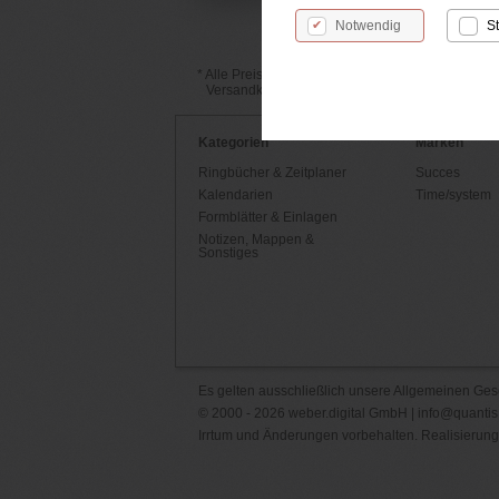
Notwendig
St
* Alle Preise inkl. MwSt., zzgl. Versandkosten.
Versandkostenfreie Lieferung innerhalb Deutsc
Kategorien
Marken
Ringbücher & Zeitplaner
Succes
Kalendarien
Time/system
Formblätter & Einlagen
Notizen, Mappen &
Sonstiges
Es gelten ausschließlich unsere
Allgemeinen Ges
© 2000 - 2026 weber.digital GmbH |
info@quantis
Irrtum und Änderungen vorbehalten. Realisierung