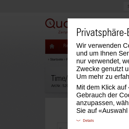
Privatsphäre-
Wir verwenden Coo
Ringbücher & Zeitplaner
Kalenda
und um Ihnen Ser
nur verwendet, we
›
Startseite
›
Formblätter & Einlagen
›
Time/system Einlag
Zwecke genutzt u
Um mehr zu erfah
Time/system A5 Formblatt 
Mit dem Klick au
Art.Nr.:
52940
Gebrauch der Coo
anzupassen, wähl
Sie auf «Auswahl
Details