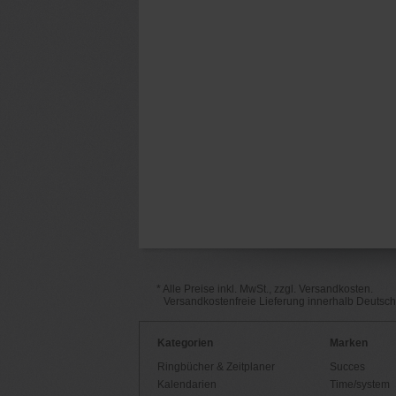
* Alle Preise inkl. MwSt., zzgl. Versandkosten.
Versandkostenfreie Lieferung innerhalb Deutsc
Kategorien
Marken
Ringbücher & Zeitplaner
Succes
Kalendarien
Time/system