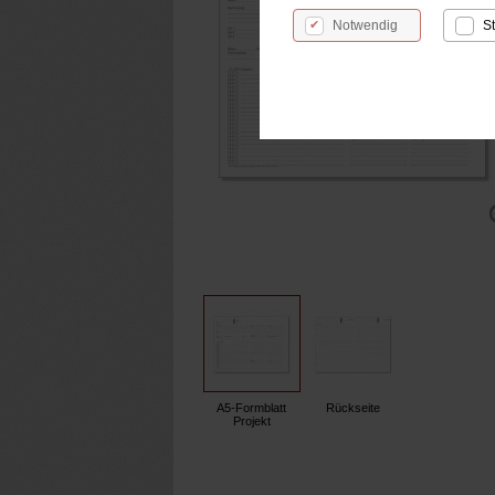
Notwendig
St
A5-Formblatt
Rückseite
Projekt