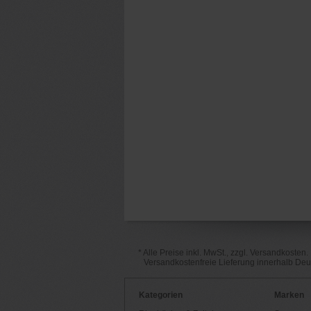
* Alle Preise inkl. MwSt., zzgl. Versandkosten.
Versandkostenfreie Lieferung innerhalb De
Kategorien
Marken