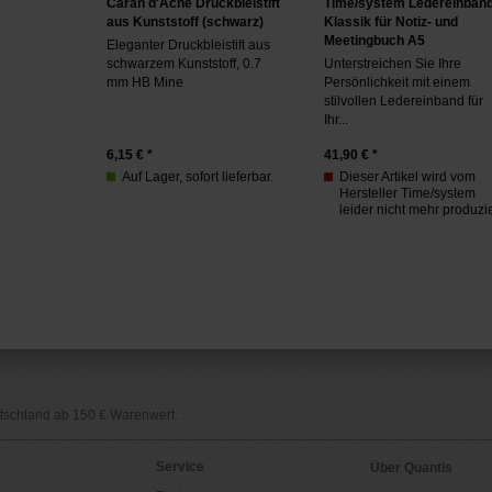
Caran d'Ache Druckbleistift
Time/system Ledereinban
aus Kunststoff (schwarz)
Klassik für Notiz- und
Meetingbuch A5
Eleganter Druckbleistift aus
schwarzem Kunststoff, 0.7
Unterstreichen Sie Ihre
mm HB Mine
Persönlichkeit mit einem
stilvollen Ledereinband für
Ihr...
6,15
€ *
41,90
€ *
Auf Lager, sofort lieferbar.
Dieser Artikel wird vom
Hersteller Time/system
leider nicht mehr produzie
utschland ab 150 € Warenwert.
Service
Über Quantis