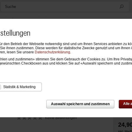
Suche
nstellungen
ür den Betrieb der Webseite notwendig sind und um Ihnen Services anbieten zu k
ndarien
Formblätter & Einlagen
Notizen, Mappen & Sonstiges
ie ihnen zustimmen. Diese werden für statistische Zwecke genutzt und um Ihnen 
ren, lesen Sie unsere
Datenschutzerklärung
.
wählen und zustimmen» stimmen Sie dem Gebrauch der Cookies zu. Um Ihre Privats
›
Taschen- und Tischkalender
›
Weitere Taschen- und Tischkalender
gewünschten Checkboxen aus und klicken Sie auf «Auswahl speichern und zusti
endereinband Klassik ohne Löcher
Statistik & Marketing
Alle
Auswahl speichern und zustimmen
Keine Bewertungen
24,9
inkl. MwSt