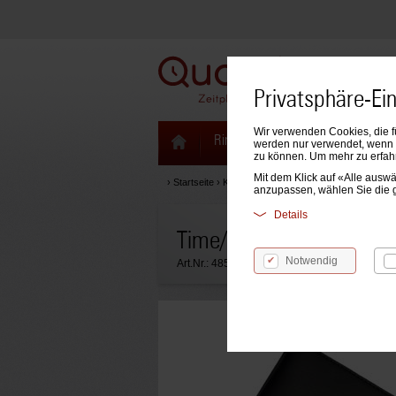
Privatsphäre-Ei
Wir verwenden Cookies, die f
Ringbücher & Zeitplaner
Kale
werden nur verwendet, wenn S
zu können. Um mehr zu erfah
Mit dem Klick auf «Alle aus
›
Startseite
›
Kalendarien
›
Time/system Kalendarien
anzupassen, wählen Sie die 
Details
Time/system Taschenkal
Notwendig
Art.Nr.:
48578