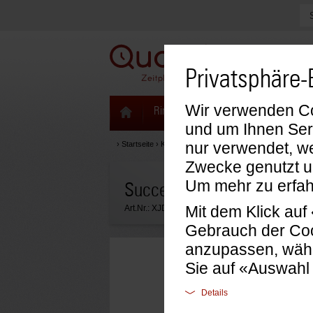
Privatsphäre-
Wir verwenden Coo
Ringbücher & Zeitplaner
Kalenda
und um Ihnen Ser
nur verwendet, we
›
Startseite
›
Kalendarien
›
Succes Kalendarien
›
Kalendar
Zwecke genutzt u
Um mehr zu erfah
Succes Kalendarium Junio
Mit dem Klick au
Art.Nr.:
XJD7.27
Gebrauch der Coo
anzupassen, wähl
Sie auf «Auswahl
Details